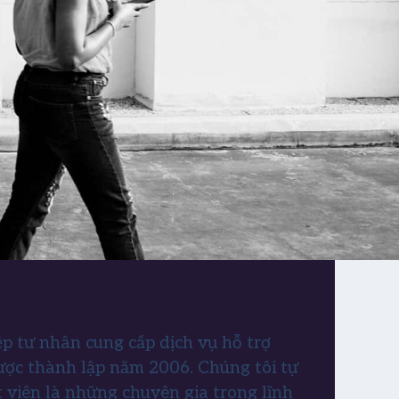
p tư nhân cung cấp dịch vụ hỗ trợ
ợc thành lập năm 2006. Chúng tôi tự
t viên là những chuyên gia trong lĩnh