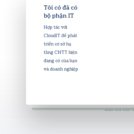
Tôi có đã có
bộ phận IT
Hợp tác với
CloudIT để phát
triển cơ sở hạ
tầng CNTT hiện
đang có của bạn
và doanh nghiệp
Làm thế nào C