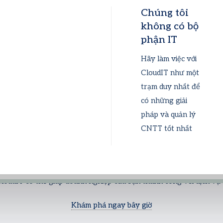
Chúng tôi
không có bộ
phận IT
Hãy làm việc với
CloudIT như một
trạm duy nhất để
có những giải
pháp và quản lý
CNTT tốt nhất
loudIT có thể giúp doanh nghiệp của bạn thành công với dịch vụ
Khám phá ngay bây giờ