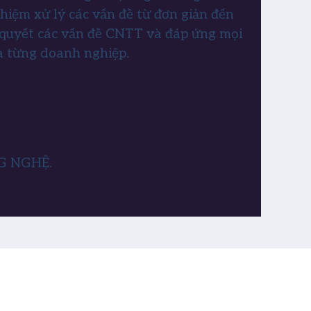
hiệm xử lý các vấn đề từ đơn giản đến
i quyết các vấn đề CNTT và đáp ứng mọi
a từng doanh nghiệp.
G NGHỆ.