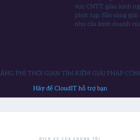
vực CNTT, giàu kinh ng
phức tạp. Sẵn sàng giả
nhu cầu kinh doanh củ
ÃNG PHÍ THỜI GIAN TÌM KIẾM GIẢI PHÁP CÔN
Hãy để CloudIT hỗ trợ bạn
DỊCH VỤ CỦA CHÚNG TÔI