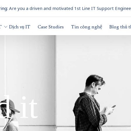
ing:
Are you a driven and motivated 1st Line IT Support Enginee
T
Dịch vụ IT
Case Studies
Tin công nghệ
Blog thủ 
 it