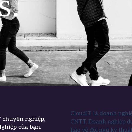
s.
CloudIT là doanh nghiệ
T chuyên nghiệp,
CNTT. Doanh nghiệp đư
ghiệp của bạn.
hào về đội ngũ kỹ thuậ