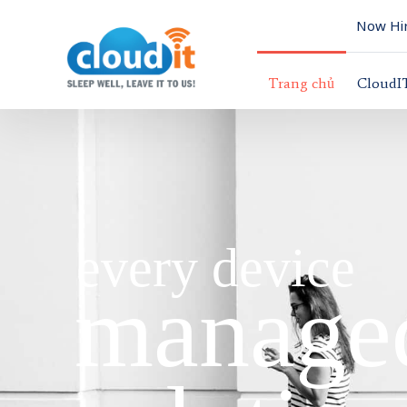
Now Hir
Trang chủ
CloudI
every device
managed