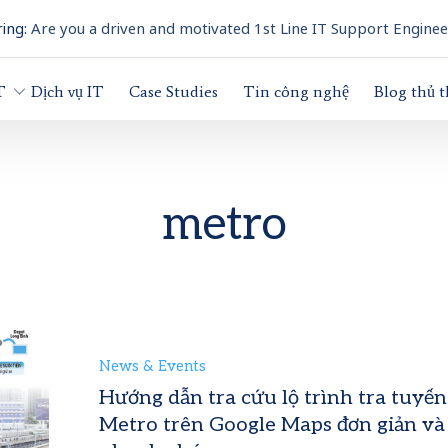
ing:
Are you a driven and motivated 1st Line IT Support Enginee
T
Dịch vụ IT
Case Studies
Tin công nghệ
Blog thủ 
metro
News & Events
Hướng dẫn tra cứu lộ trình tra tuyến
Metro trên Google Maps đơn giản và