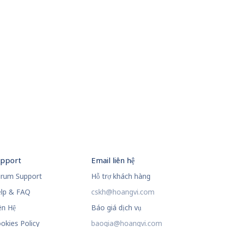
upport
Email liên hệ
rum Support
Hỗ trợ khách hàng
lp & FAQ
cskh@hoangvi.com
ên Hệ
Báo giá dịch vụ
okies Policy
baogia@hoangvi.com