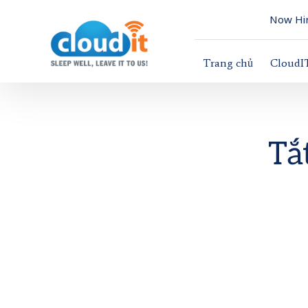
Now Hir
Trang chủ
CloudI
Tắ