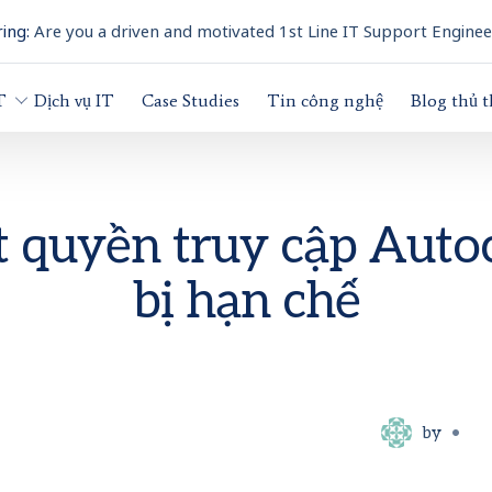
ing:
Are you a driven and motivated 1st Line IT Support Enginee
T
Dịch vụ IT
Case Studies
Tin công nghệ
Blog thủ 
t quyền truy cập Auto
bị hạn chế
by