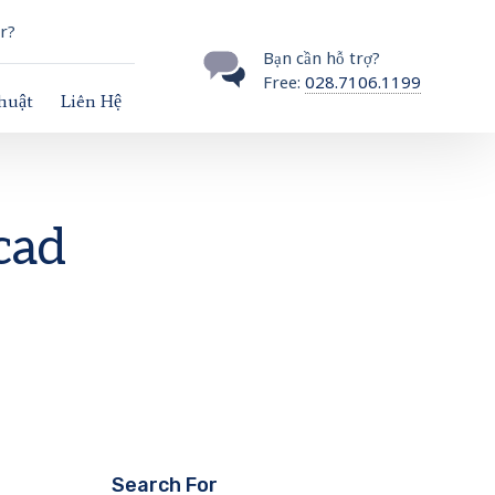
r?
Bạn cần hỗ trợ?
Free:
028.7106.1199
thuật
Liên Hệ
cad
Search For