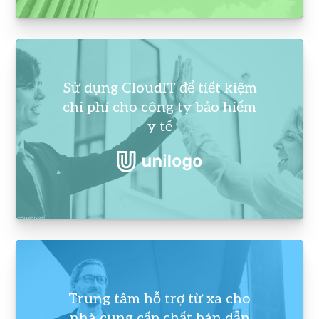
Sử dụng CloudIT để tiết kiệm
chi phí cho công ty bảo hiểm
y tế
Trung tâm hỗ trợ từ xa cho
nhà cung cấp chất bán dẫn