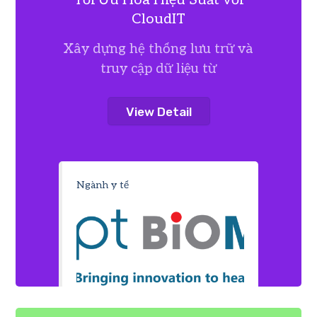
CloudIT
Xây dựng hệ thống lưu trữ và
truy cập dữ liệu từ
View Detail
Ngành y tế