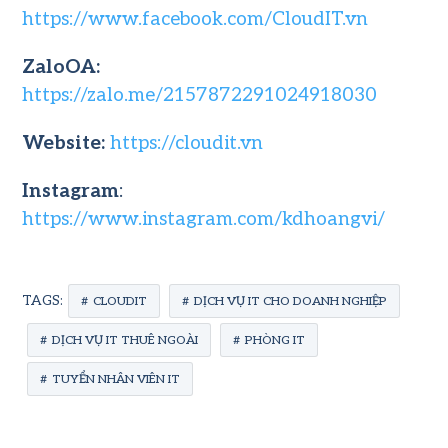
https://www.facebook.com/CloudIT.vn
ZaloOA:
https://zalo.me/2157872291024918030
Website:
https://cloudit.vn
Instagram
:
https://www.instagram.com/kdhoangvi/
TAGS:
CLOUDIT
DỊCH VỤ IT CHO DOANH NGHIỆP
DỊCH VỤ IT THUÊ NGOÀI
PHÒNG IT
TUYỂN NHÂN VIÊN IT