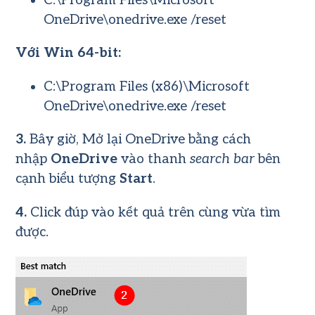
C:\Program Files\Microsoft
OneDrive\onedrive.exe /reset
Với Win 64-bit:
C:\Program Files (x86)\Microsoft
OneDrive\onedrive.exe /reset
3.
Bây giờ, Mở lại OneDrive bằng cách
nhập
OneDrive
vào thanh
search bar
bên
cạnh biểu tượng
Start
.
4.
Click đúp vào kết quả trên cùng vừa tìm
được.