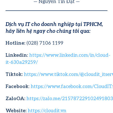
— Nguyễn Tín Đạt —
Dịch vụ IT cho doanh nghiệp tại TPHCM,
hãy liên hệ ngay cho chúng tôi qua:
Hotline:
(028) 7106 1199
Linkedin:
https://www.linkedin.com/in/cloud-
it-630a29259/
Tiktok:
https://www.tiktok.com/@cloudit_itser
Facebook
:
https://www.facebook.com/CloudIT
ZaloOA:
https://zalo.me/21578722910249180
Website:
https://cloudit.vn