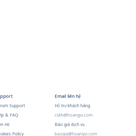
upport
Email liên hệ
rum Support
Hỗ trợ khách hàng
lp & FAQ
cskh@hoangvi.com
ên Hệ
Báo giá dịch vụ
okies Policy
baogia@hoangvi.com