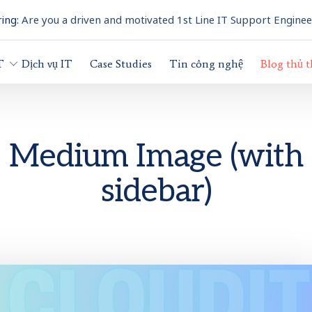
ing:
Are you a driven and motivated 1st Line IT Support Enginee
T
Dịch vụ IT
Case Studies
Tin công nghệ
Blog thủ 
Medium Image (with
sidebar)