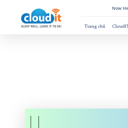
Now Hir
Trang chủ
CloudI