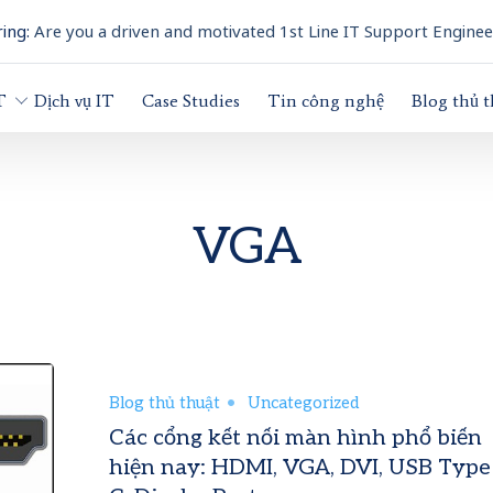
ing:
Are you a driven and motivated 1st Line IT Support Enginee
T
Dịch vụ IT
Case Studies
Tin công nghệ
Blog thủ 
VGA
Blog thủ thuật
Uncategorized
Các cổng kết nối màn hình phổ biến
hiện nay: HDMI, VGA, DVI, USB Type