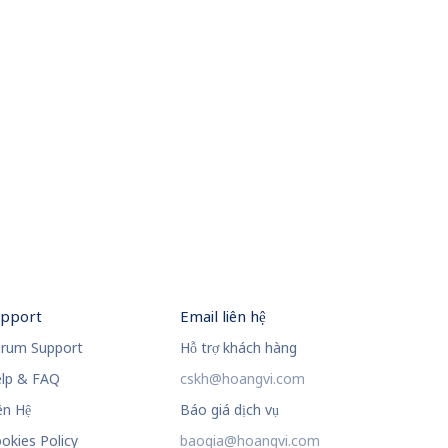
upport
Email liên hệ
rum Support
Hỗ trợ khách hàng
lp & FAQ
cskh@hoangvi.com
ên Hệ
Báo giá dịch vụ
okies Policy
baogia@hoangvi.com