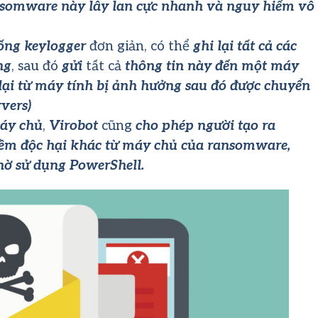
nsomware này lây lan cực nhanh và nguy hiểm vô
ống keylogger
đơn giản, có thể
ghi lại tất cả các
ng
, sau đó
gửi
tất cả
thông tin này đến một máy
lại từ máy tính bị ảnh hưởng sau đó được chuyển
vers)
máy chủ
,
Virobot
cũng
cho phép người tạo ra
ềm độc hại khác từ máy chủ của ransomware,
hờ sử dụng PowerShell.