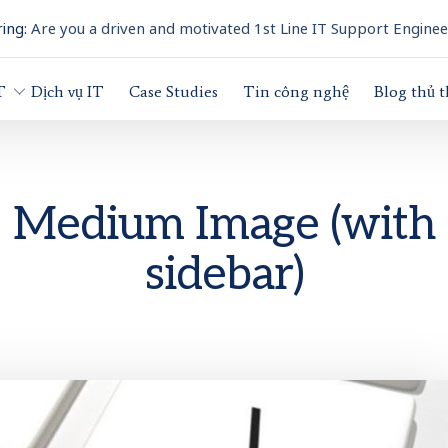
ing:
Are you a driven and motivated 1st Line IT Support Enginee
T
Dịch vụ IT
Case Studies
Tin công nghệ
Blog thủ 
Medium Image (with
sidebar)