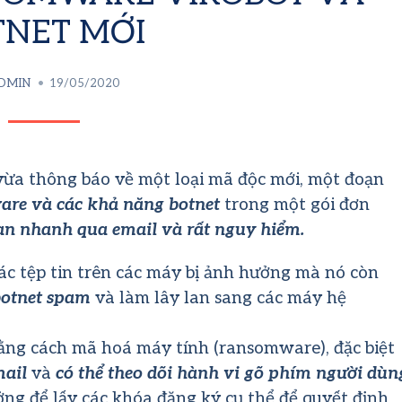
TNET MỚI
DMIN
19/05/2020
ừa thông báo về một loại mã độc mới, một đoạn
re và các khả năng botnet
trong một gói đơn
an nhanh qua email và rất nguy hiểm.
c tệp tin trên các máy bị ảnh hưởng mà nó còn
botnet spam
và làm lây lan sang các máy hệ
ằng cách mã hoá máy tính (ransomware), đặc biệt
mail
và
có thể theo dõi hành vi gõ phím người dùn
ng để lấy các khóa đăng ký cụ thể để quyết định