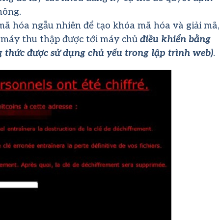
hông.
mã hóa ngẫu nhiên để tạo khóa mã hóa và giải mã,
à máy thu thập được tới máy chủ
điều khiển bằng
 thức được sử dụng chủ yếu trong lập trình web)
.