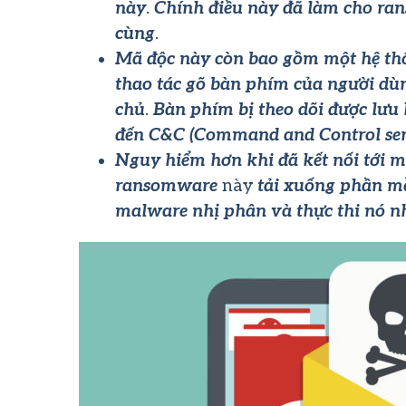
này
.
Chính điều này đã làm cho ra
cùng
.
Mã độc này còn bao gồm một hệ th
thao tác gõ bàn phím của người dù
chủ
.
Bàn phím bị theo dõi được lưu 
đến C&C (Command and Control ser
Nguy hiểm hơn khi đã kết nối tới 
ransomware
này
tải xuống phần m
malware nhị phân và thực thi nó
n