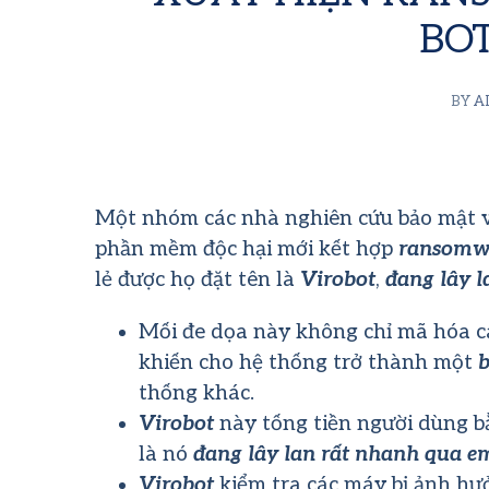
BO
BY
A
Một nhóm các nhà nghiên cứu bảo mật v
phần mềm độc hại mới kết hợp
ransomwa
lẻ được họ đặt tên là
Virobot
,
đang lây l
Mối đe dọa này không chỉ mã hóa cá
khiến cho hệ thống trở thành một
thống khác.
Virobot
này tống tiền người dùng b
là nó
đang lây lan rất nhanh qua e
Virobot
kiểm tra các máy bị ảnh hưở