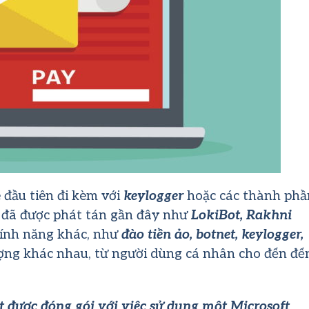
đầu tiên đi kèm với
keylogger
hoặc các thành phầ
i đã được phát tán gần đây như
LokiBot, Rakhni
tính năng khác, như
đào tiền ảo,
botnet, keylogger,
ượng khác nhau, từ người dùng cá nhân cho đến đế
 được đóng gói với việc sử dụng một Microsoft