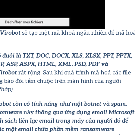
Virobot
sẽ tạo một mã khoá ngẫu nhiên để mã ho
ó đuôi là TXT, DOC, DOCX, XLS, XLSX, PPT, PPTX,
P, ASP, ASPX, HTML, XML, PSD, PDF và
irobot
rất rộng. Sau khi quá trình mã hoá các file
 báo đòi tiền chuộc trên màn hình của người
Pháp)
obot còn có tính năng như một botnet và spam
.
somware
này
thông qua ứng dụng email Microsoft
h sách liên lạc email trong máy của người đó để
hác một email chứa phần mềm ransomware